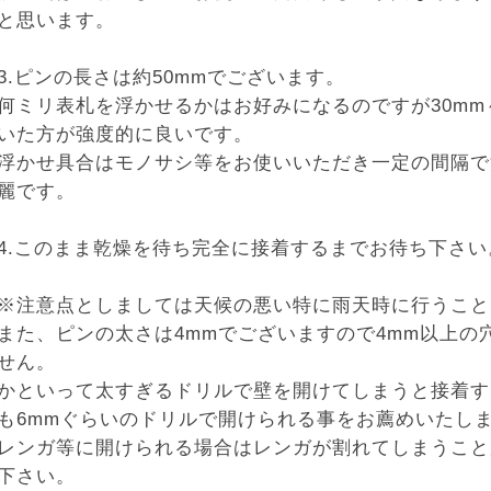
と思います。
3.ピンの長さは約50mmでございます。
何ミリ表札を浮かせるかはお好みになるのですが30mm
いた方が強度的に良いです。
浮かせ具合はモノサシ等をお使いいただき一定の間隔で
麗です。
4.このまま乾燥を待ち完全に接着するまでお待ち下さい
※注意点としましては天候の悪い特に雨天時に行うこと
また、ピンの太さは4mmでございますので4mm以上の
せん。
かといって太すぎるドリルで壁を開けてしまうと接着す
も6mmぐらいのドリルで開けられる事をお薦めいたし
レンガ等に開けられる場合はレンガが割れてしまうこと
下さい。