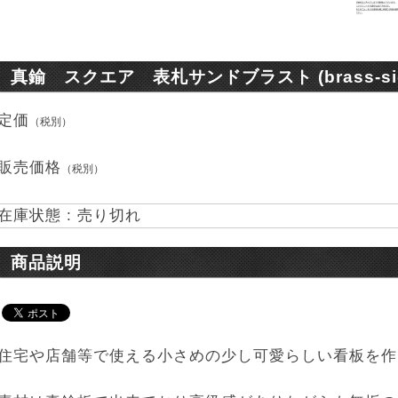
真鍮 スクエア 表札サンドブラスト (brass-sig
定価
（税別）
販売価格
（税別）
在庫状態 : 売り切れ
商品説明
住宅や店舗等で使える小さめの少し可愛らしい看板を作