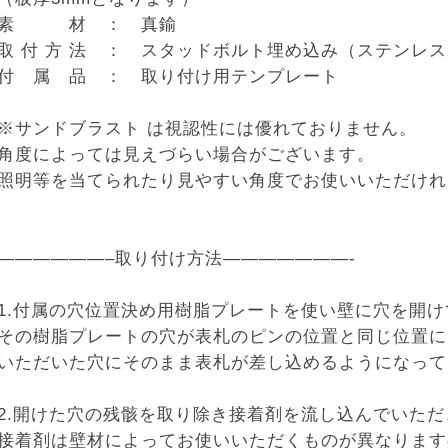
素 材 ： 真鍮
取 付 方 法 ： スタッドボルト埋め込み（ステンレ
付 属 品 ： 取り付け用テンプレート
※サンドブラスト は視認性には優れておりません。
角度によっては見えづらい場合がございます。
照明等を当てられたり見やすい角度でお使いいただけれ
——————–取り付け方法———————-
1.付属の穴位置決め用樹脂プレートを使い壁に穴を開
その樹脂プレートの穴が表札のピンの位置と同じ位置に
いただいた穴にそのまま表札が差し込めるようになって
2.開けた穴の残骸を取り除き接着剤を流し込んでいただ
接着剤は壁材によってお使いいただくものが異なります