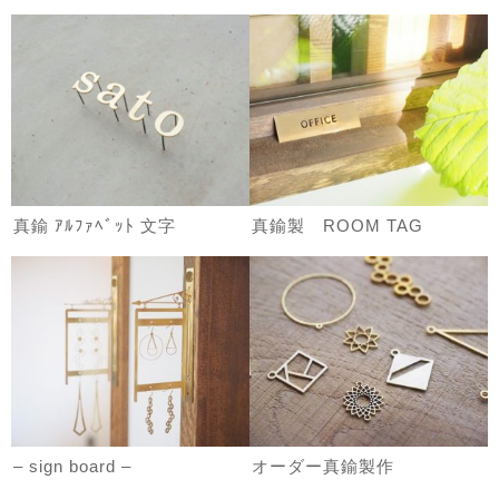
真鍮製 ROOM TAG
真鍮表札 ｴｯﾁﾝｸﾞ
オーダー真鍮製作
真鍮表札 ｻﾝﾄﾞﾌﾞﾗｽﾄ
–