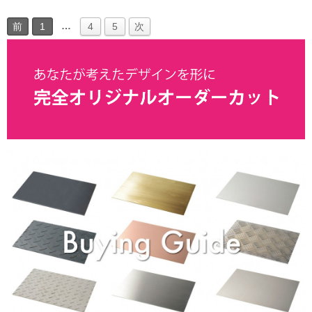
…
前
1
4
5
次