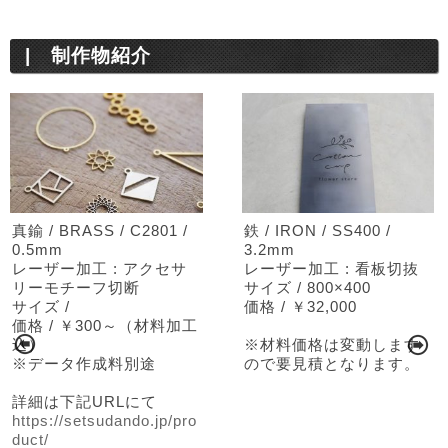
制作物紹介
真鍮 / BRASS / C2801 /
鉄 / IRON / SS400 /
0.5mm
3.2mm
レーザー加工 : アクセサ
レーザー加工 : 看板切抜
リーモチーフ切断
サイズ / 800×400
サイズ /
価格 / ￥32,000
て
価格 / ￥300～（材料加工
Prev
N
込）
※材料価格は変動します
※データ作成料別途
ので要見積となります。
詳細は下記URLにて
https://setsudando.jp/pro
duct/