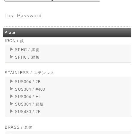
Lost Password
Plate
IRON / 鉄
SPHC / 黒皮
SPHC / 縞板
STAINLESS / ステンレス
SUS304 / 2B
SUS304 / #400
SUS304 / HL
SUS304 / 縞板
SUS430 / 2B
BRASS / 真鍮