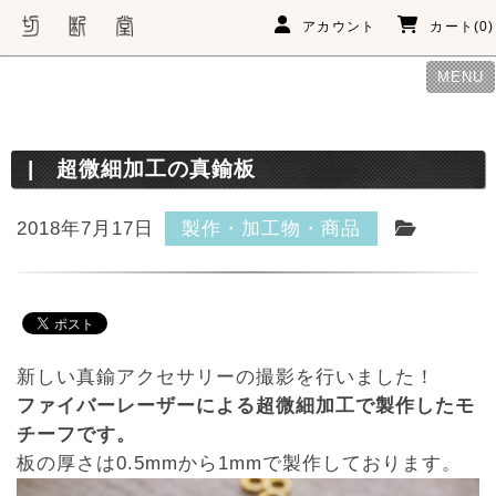
アカウント
カート(0)
MENU
超微細加工の真鍮板
2018年7月17日
製作・加工物・商品
新しい真鍮アクセサリーの撮影を行いました！
ファイバーレーザーによる超微細加工で製作したモ
チーフです。
板の厚さは0.5mmから1mmで製作しております。